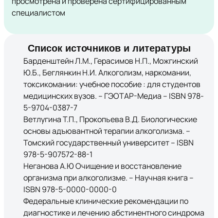
просмотрена и проверена сертифицированным
специалистом
Список источников и литературы
Барденштейн Л.М., Герасимов Н.П., Можгинский
Ю.Б., Беглянкин Н.И. Алкоголизм, наркомании,
токсикомании: учебное пособие : для студентов
медицинских вузов. – ГЭОТАР-Медиа – ISBN 978-
5-9704-0387-7
Ветлугина Т.П., Прокопьева В.Д. Биологические
основы адъювантной терапии алкоголизма. –
Томский государственный университет – ISBN
978-5-907572-88-1
Неганова А.Ю Очищение и восстановление
организма при алкоголизме. – Научная книга –
ISBN 978-5-0000-0000-0
Федеральные клинические рекомендации по
диагностике и лечению абстинентного синдрома