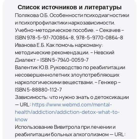
Список источников и литературы
Полякова О.Б. Особенности психодиагностики
и психопрофилактики наркозависимости.
Учебно-методическое пособие. – Секачев –
ISBN 978-5-97-700864-8, 978-5-9770-0864-8
Иванова Е.Б. Как помочь наркоману:
методические рекомендации. – Невский
Диалект – ISBN 5-7940-0059-7
Валентик Ю.В. Руководство по реабилитации
несовершеннолетних злоупотребляющих
наркологическими веществами. – Генжер –
ISBN 5-88880-112-7
Зависимость: что нужно знать о детоксикации
— URL:
https://www.webmd.com/mental-
health/addiction/addiction-detox-what-to-
know
Использование Вивитрола при лечении и
реабилитации больных алкоголизмом — URL: